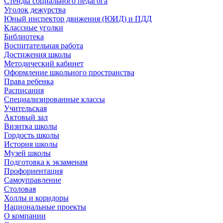
Стенды социального педагога
Уголок дежурства
Юный инспектор движения (ЮИД) и ПДД
Классные уголки
Библиотека
Воспитательная работа
Достижения школы
Методический кабинет
Оформление школьного пространства
Права ребенка
Расписания
Специализированные классы
Учительская
Актовый зал
Визитка школы
Гордость школы
История школы
Музей школы
Подготовка к экзаменам
Профориентация
Самоуправление
Столовая
Холлы и коридоры
Национальные проекты
О компании