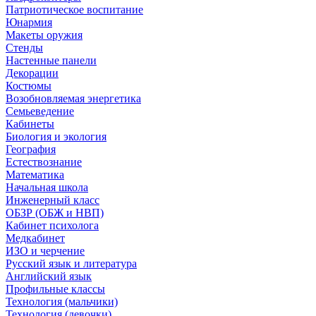
Патриотическое воспитание
Юнармия
Макеты оружия
Стенды
Настенные панели
Декорации
Костюмы
Возобновляемая энергетика
Семьеведение
Кабинеты
Биология и экология
География
Естествознание
Математика
Начальная школа
Инженерный класс
ОБЗР (ОБЖ и НВП)
Кабинет психолога
Медкабинет
ИЗО и черчение
Русский язык и литература
Английский язык
Профильные классы
Технология (мальчики)
Технология (девочки)