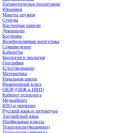
Патриотическое воспитание
Юнармия
Макеты оружия
Стенды
Настенные панели
Декорации
Костюмы
Возобновляемая энергетика
Семьеведение
Кабинеты
Биология и экология
География
Естествознание
Математика
Начальная школа
Инженерный класс
ОБЗР (ОБЖ и НВП)
Кабинет психолога
Медкабинет
ИЗО и черчение
Русский язык и литература
Английский язык
Профильные классы
Технология (мальчики)
Технология (девочки)