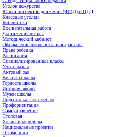
Стенды социального педагога
Уголок дежурства
Юный инспектор движения (ЮИД) и ПДД
Классные уголки
Библиотека
Воспитательная работа
Достижения школы
Методический кабинет
Оформление школьного пространства
Права ребенка
Расписания
Специализированные классы
Учительская
Актовый зал
Визитка школы
Гордость школы
История школы
Музей школы
Подготовка к экзаменам
Профориентация
Самоуправление
Столовая
Холлы и коридоры
Национальные проекты
О компании