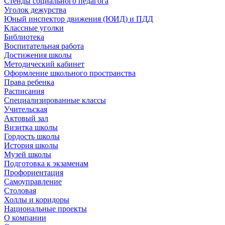
Стенды социального педагога
Уголок дежурства
Юный инспектор движения (ЮИД) и ПДД
Классные уголки
Библиотека
Воспитательная работа
Достижения школы
Методический кабинет
Оформление школьного пространства
Права ребенка
Расписания
Специализированные классы
Учительская
Актовый зал
Визитка школы
Гордость школы
История школы
Музей школы
Подготовка к экзаменам
Профориентация
Самоуправление
Столовая
Холлы и коридоры
Национальные проекты
О компании