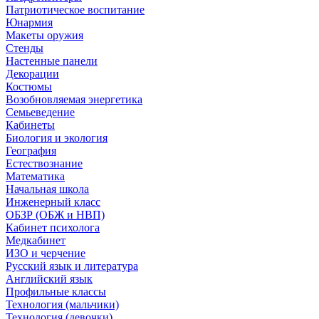
Патриотическое воспитание
Юнармия
Макеты оружия
Стенды
Настенные панели
Декорации
Костюмы
Возобновляемая энергетика
Семьеведение
Кабинеты
Биология и экология
География
Естествознание
Математика
Начальная школа
Инженерный класс
ОБЗР (ОБЖ и НВП)
Кабинет психолога
Медкабинет
ИЗО и черчение
Русский язык и литература
Английский язык
Профильные классы
Технология (мальчики)
Технология (девочки)