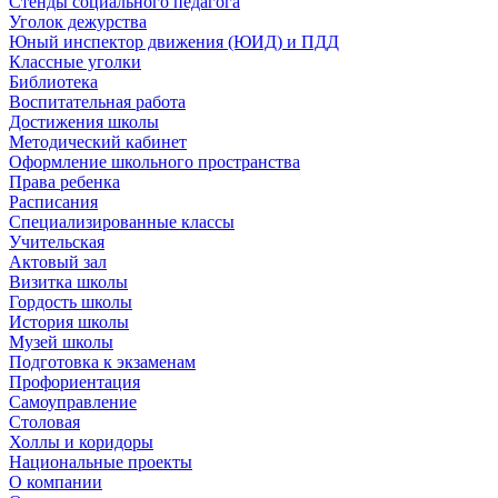
Стенды социального педагога
Уголок дежурства
Юный инспектор движения (ЮИД) и ПДД
Классные уголки
Библиотека
Воспитательная работа
Достижения школы
Методический кабинет
Оформление школьного пространства
Права ребенка
Расписания
Специализированные классы
Учительская
Актовый зал
Визитка школы
Гордость школы
История школы
Музей школы
Подготовка к экзаменам
Профориентация
Самоуправление
Столовая
Холлы и коридоры
Национальные проекты
О компании