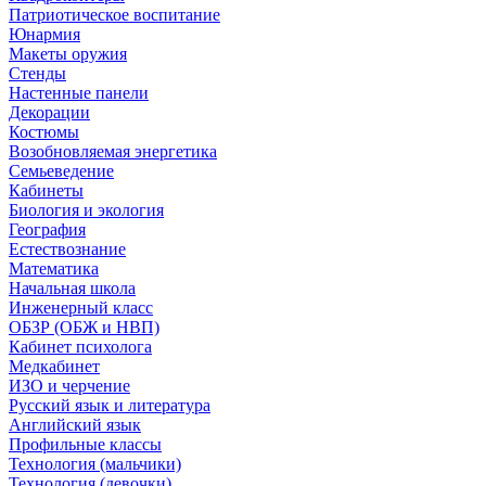
Патриотическое воспитание
Юнармия
Макеты оружия
Стенды
Настенные панели
Декорации
Костюмы
Возобновляемая энергетика
Семьеведение
Кабинеты
Биология и экология
География
Естествознание
Математика
Начальная школа
Инженерный класс
ОБЗР (ОБЖ и НВП)
Кабинет психолога
Медкабинет
ИЗО и черчение
Русский язык и литература
Английский язык
Профильные классы
Технология (мальчики)
Технология (девочки)