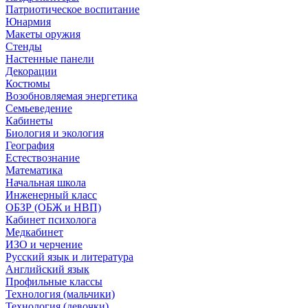
Патриотическое воспитание
Юнармия
Макеты оружия
Стенды
Настенные панели
Декорации
Костюмы
Возобновляемая энергетика
Семьеведение
Кабинеты
Биология и экология
География
Естествознание
Математика
Начальная школа
Инженерный класс
ОБЗР (ОБЖ и НВП)
Кабинет психолога
Медкабинет
ИЗО и черчение
Русский язык и литература
Английский язык
Профильные классы
Технология (мальчики)
Технология (девочки)