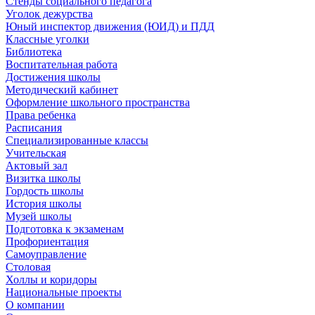
Стенды социального педагога
Уголок дежурства
Юный инспектор движения (ЮИД) и ПДД
Классные уголки
Библиотека
Воспитательная работа
Достижения школы
Методический кабинет
Оформление школьного пространства
Права ребенка
Расписания
Специализированные классы
Учительская
Актовый зал
Визитка школы
Гордость школы
История школы
Музей школы
Подготовка к экзаменам
Профориентация
Самоуправление
Столовая
Холлы и коридоры
Национальные проекты
О компании