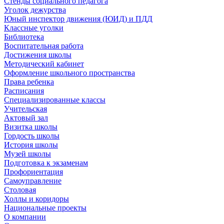
Стенды социального педагога
Уголок дежурства
Юный инспектор движения (ЮИД) и ПДД
Классные уголки
Библиотека
Воспитательная работа
Достижения школы
Методический кабинет
Оформление школьного пространства
Права ребенка
Расписания
Специализированные классы
Учительская
Актовый зал
Визитка школы
Гордость школы
История школы
Музей школы
Подготовка к экзаменам
Профориентация
Самоуправление
Столовая
Холлы и коридоры
Национальные проекты
О компании