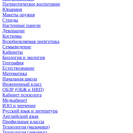
Патриотическое воспитание
Юнармия
Макеты оружия
Стенды
Настенные панели
Декорации
Костюмы
Возобновляемая энергетика
Семьеведение
Кабинеты
Биология и экология
География
Естествознание
Математика
Начальная школа
Инженерный класс
ОБЗР (ОБЖ и НВП)
Кабинет психолога
Медкабинет
ИЗО и черчение
Русский язык и литература
Английский язык
Профильные классы
Технология (мальчики)
Технология (девочки)