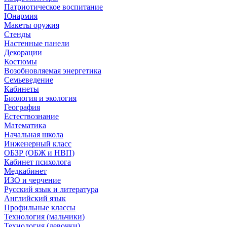
Патриотическое воспитание
Юнармия
Макеты оружия
Стенды
Настенные панели
Декорации
Костюмы
Возобновляемая энергетика
Семьеведение
Кабинеты
Биология и экология
География
Естествознание
Математика
Начальная школа
Инженерный класс
ОБЗР (ОБЖ и НВП)
Кабинет психолога
Медкабинет
ИЗО и черчение
Русский язык и литература
Английский язык
Профильные классы
Технология (мальчики)
Технология (девочки)