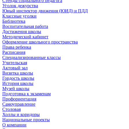
Стенды социального педагога
Уголок дежурства
Юный инспектор движения (ЮИД) и ПДД
Классные уголки
Библиотека
Воспитательная работа
Достижения школы
Методический кабинет
Оформление школьного пространства
Права ребенка
Расписания
Специализированные классы
Учительская
Актовый зал
Визитка школы
Гордость школы
История школы
Музей школы
Подготовка к экзаменам
Профориентация
Самоуправление
Столовая
Холлы и коридоры
Национальные проекты
О компании