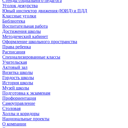
Стенды социального педагога
Уголок дежурства
Юный инспектор движения (ЮИД) и ПДД
Классные уголки
Библиотека
Воспитательная работа
Достижения школы
Методический кабинет
Оформление школьного пространства
Права ребенка
Расписания
Специализированные классы
Учительская
Актовый зал
Визитка школы
Гордость школы
История школы
Музей школы
Подготовка к экзаменам
Профориентация
Самоуправление
Столовая
Холлы и коридоры
Национальные проекты
О компании