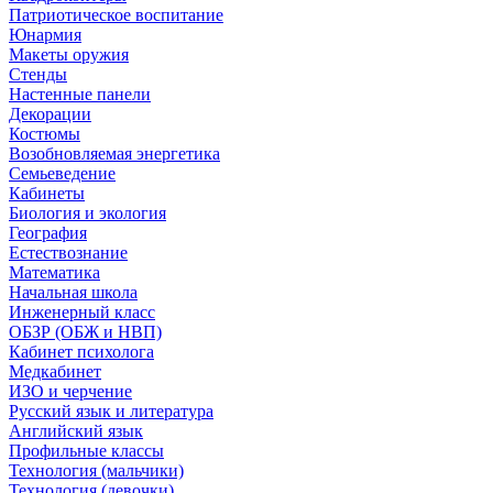
Патриотическое воспитание
Юнармия
Макеты оружия
Стенды
Настенные панели
Декорации
Костюмы
Возобновляемая энергетика
Семьеведение
Кабинеты
Биология и экология
География
Естествознание
Математика
Начальная школа
Инженерный класс
ОБЗР (ОБЖ и НВП)
Кабинет психолога
Медкабинет
ИЗО и черчение
Русский язык и литература
Английский язык
Профильные классы
Технология (мальчики)
Технология (девочки)