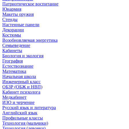
Патриотическое воспитание
Юнармия
Макеты оружия
Стенды
Настенные панели
Декорации
Костюмы
Возобновляемая энергетика
Семьеведение
Кабинеты
Биология и экология
География
Естествознание
Математика
Начальная школа
Инженерный класс
ОБЗР (ОБЖ и НВП)
Кабинет психолога
Медкабинет
ИЗО и черчение
Русский язык и литература
Английский язык
Профильные классы
Технология (мальчики)
Технология (девочки)