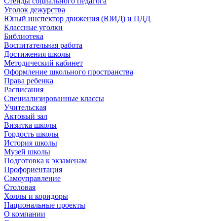
Стенды социального педагога
Уголок дежурства
Юный инспектор движения (ЮИД) и ПДД
Классные уголки
Библиотека
Воспитательная работа
Достижения школы
Методический кабинет
Оформление школьного пространства
Права ребенка
Расписания
Специализированные классы
Учительская
Актовый зал
Визитка школы
Гордость школы
История школы
Музей школы
Подготовка к экзаменам
Профориентация
Самоуправление
Столовая
Холлы и коридоры
Национальные проекты
О компании