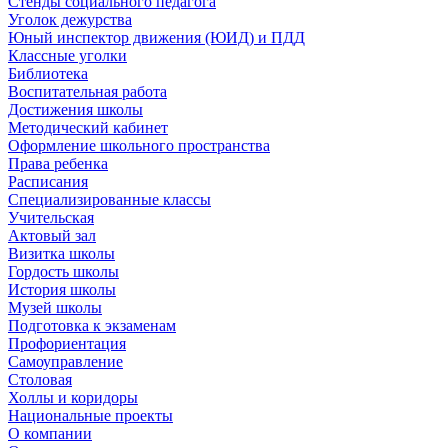
Стенды социального педагога
Уголок дежурства
Юный инспектор движения (ЮИД) и ПДД
Классные уголки
Библиотека
Воспитательная работа
Достижения школы
Методический кабинет
Оформление школьного пространства
Права ребенка
Расписания
Специализированные классы
Учительская
Актовый зал
Визитка школы
Гордость школы
История школы
Музей школы
Подготовка к экзаменам
Профориентация
Самоуправление
Столовая
Холлы и коридоры
Национальные проекты
О компании