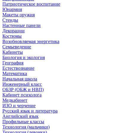
Патриотическое воспитание
Юнармия
Макеты оружия
Стенды
Настенные панели
Декорации
Костюмы
Возобновляемая энергетика
Семьеведение
Кабинеты
Биология и экология
География
Естествознание
Математика
Начальная школа
Инженерный класс
ОБЗР (ОБЖ и НВП)
Кабинет психолога
Медкабинет
ИЗО и черчение
Русский язык и литература
Английский язык
Профильные классы
Технология (мальчики)
Технология (девочки)