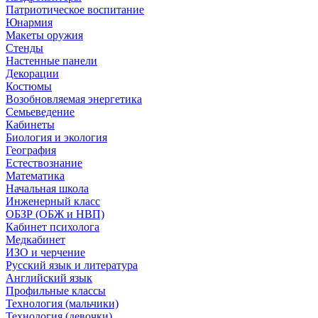
Патриотическое воспитание
Юнармия
Макеты оружия
Стенды
Настенные панели
Декорации
Костюмы
Возобновляемая энергетика
Семьеведение
Кабинеты
Биология и экология
География
Естествознание
Математика
Начальная школа
Инженерный класс
ОБЗР (ОБЖ и НВП)
Кабинет психолога
Медкабинет
ИЗО и черчение
Русский язык и литература
Английский язык
Профильные классы
Технология (мальчики)
Технология (девочки)