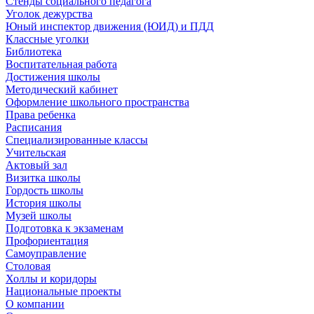
Стенды социального педагога
Уголок дежурства
Юный инспектор движения (ЮИД) и ПДД
Классные уголки
Библиотека
Воспитательная работа
Достижения школы
Методический кабинет
Оформление школьного пространства
Права ребенка
Расписания
Специализированные классы
Учительская
Актовый зал
Визитка школы
Гордость школы
История школы
Музей школы
Подготовка к экзаменам
Профориентация
Самоуправление
Столовая
Холлы и коридоры
Национальные проекты
О компании