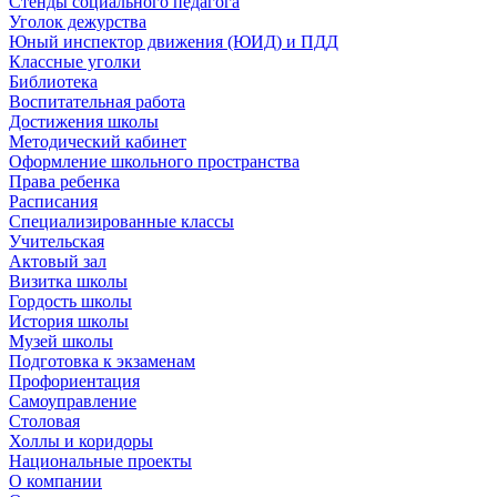
Стенды социального педагога
Уголок дежурства
Юный инспектор движения (ЮИД) и ПДД
Классные уголки
Библиотека
Воспитательная работа
Достижения школы
Методический кабинет
Оформление школьного пространства
Права ребенка
Расписания
Специализированные классы
Учительская
Актовый зал
Визитка школы
Гордость школы
История школы
Музей школы
Подготовка к экзаменам
Профориентация
Самоуправление
Столовая
Холлы и коридоры
Национальные проекты
О компании