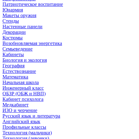
Патриотическое воспитание
Юнармия
Макеты оружия
Стенды
Настенные панели
Декорации
Костюмы
Возобновляемая энергетика
Семьеведение
Кабинеты
Биология и экология
География
Естествознание
Математика
Начальная школа
Инженерный класс
ОБЗР (ОБЖ и НВП)
Кабинет психолога
Медкабинет
ИЗО и черчение
Русский язык и литература
Английский язык
Профильные классы
Технология (мальчики)
Технология (девочки)