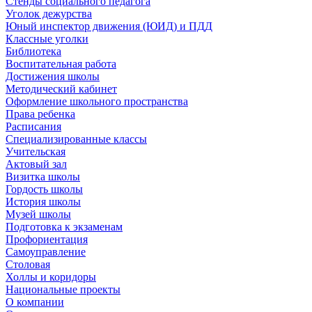
Стенды социального педагога
Уголок дежурства
Юный инспектор движения (ЮИД) и ПДД
Классные уголки
Библиотека
Воспитательная работа
Достижения школы
Методический кабинет
Оформление школьного пространства
Права ребенка
Расписания
Специализированные классы
Учительская
Актовый зал
Визитка школы
Гордость школы
История школы
Музей школы
Подготовка к экзаменам
Профориентация
Самоуправление
Столовая
Холлы и коридоры
Национальные проекты
О компании