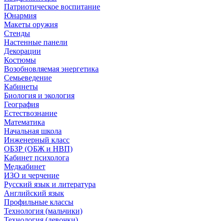
Патриотическое воспитание
Юнармия
Макеты оружия
Стенды
Настенные панели
Декорации
Костюмы
Возобновляемая энергетика
Семьеведение
Кабинеты
Биология и экология
География
Естествознание
Математика
Начальная школа
Инженерный класс
ОБЗР (ОБЖ и НВП)
Кабинет психолога
Медкабинет
ИЗО и черчение
Русский язык и литература
Английский язык
Профильные классы
Технология (мальчики)
Технология (девочки)