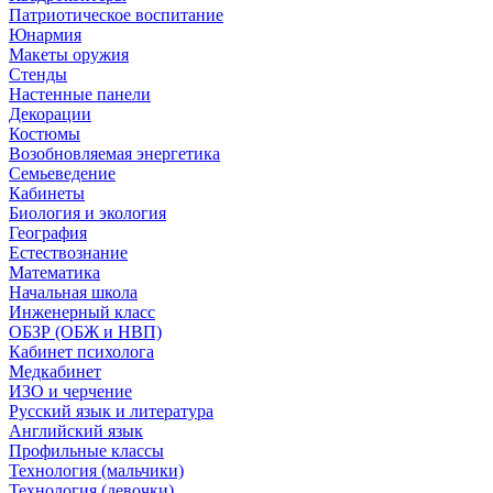
Патриотическое воспитание
Юнармия
Макеты оружия
Стенды
Настенные панели
Декорации
Костюмы
Возобновляемая энергетика
Семьеведение
Кабинеты
Биология и экология
География
Естествознание
Математика
Начальная школа
Инженерный класс
ОБЗР (ОБЖ и НВП)
Кабинет психолога
Медкабинет
ИЗО и черчение
Русский язык и литература
Английский язык
Профильные классы
Технология (мальчики)
Технология (девочки)