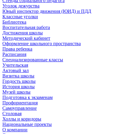
Стенды социального педагога
Уголок дежурства
Юный инспектор движения (ЮИД) и ПДД
Классные уголки
Библиотека
Воспитательная работа
Достижения школы
Методический кабинет
Оформление школьного пространства
Права ребенка
Расписания
Специализированные классы
Учительская
Актовый зал
Визитка школы
Гордость школы
История школы
Музей школы
Подготовка к экзаменам
Профориентация
Самоуправление
Столовая
Холлы и коридоры
Национальные проекты
О компании