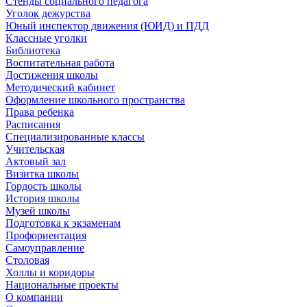
Стенды социального педагога
Уголок дежурства
Юный инспектор движения (ЮИД) и ПДД
Классные уголки
Библиотека
Воспитательная работа
Достижения школы
Методический кабинет
Оформление школьного пространства
Права ребенка
Расписания
Специализированные классы
Учительская
Актовый зал
Визитка школы
Гордость школы
История школы
Музей школы
Подготовка к экзаменам
Профориентация
Самоуправление
Столовая
Холлы и коридоры
Национальные проекты
О компании