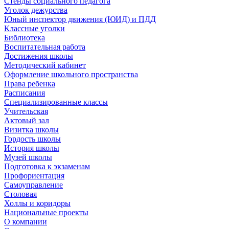
Стенды социального педагога
Уголок дежурства
Юный инспектор движения (ЮИД) и ПДД
Классные уголки
Библиотека
Воспитательная работа
Достижения школы
Методический кабинет
Оформление школьного пространства
Права ребенка
Расписания
Специализированные классы
Учительская
Актовый зал
Визитка школы
Гордость школы
История школы
Музей школы
Подготовка к экзаменам
Профориентация
Самоуправление
Столовая
Холлы и коридоры
Национальные проекты
О компании