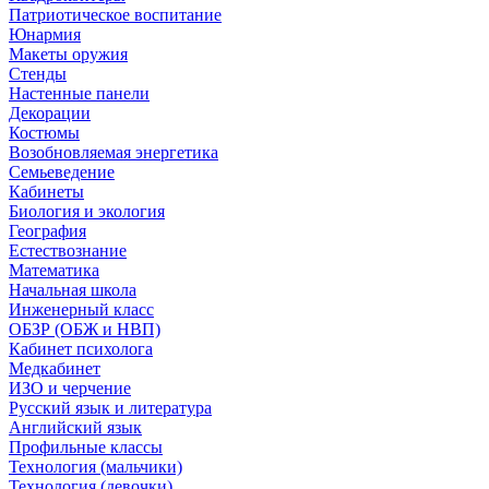
Патриотическое воспитание
Юнармия
Макеты оружия
Стенды
Настенные панели
Декорации
Костюмы
Возобновляемая энергетика
Семьеведение
Кабинеты
Биология и экология
География
Естествознание
Математика
Начальная школа
Инженерный класс
ОБЗР (ОБЖ и НВП)
Кабинет психолога
Медкабинет
ИЗО и черчение
Русский язык и литература
Английский язык
Профильные классы
Технология (мальчики)
Технология (девочки)