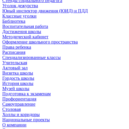
Стенды социального педагога
Уголок дежурства
Юный инспектор движения (ЮИД) и ПДД
Классные уголки
Библиотека
Воспитательная работа
Достижения школы
Методический кабинет
Оформление школьного пространства
Права ребенка
Расписания
Специализированные классы
Учительская
Актовый зал
Визитка школы
Гордость школы
История школы
Музей школы
Подготовка к экзаменам
Профориентация
Самоуправление
Столовая
Холлы и коридоры
Национальные проекты
О компании