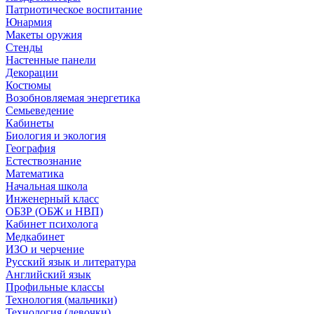
Патриотическое воспитание
Юнармия
Макеты оружия
Стенды
Настенные панели
Декорации
Костюмы
Возобновляемая энергетика
Семьеведение
Кабинеты
Биология и экология
География
Естествознание
Математика
Начальная школа
Инженерный класс
ОБЗР (ОБЖ и НВП)
Кабинет психолога
Медкабинет
ИЗО и черчение
Русский язык и литература
Английский язык
Профильные классы
Технология (мальчики)
Технология (девочки)