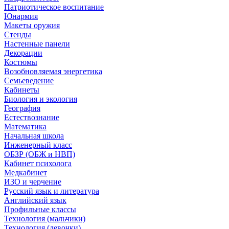
Патриотическое воспитание
Юнармия
Макеты оружия
Стенды
Настенные панели
Декорации
Костюмы
Возобновляемая энергетика
Семьеведение
Кабинеты
Биология и экология
География
Естествознание
Математика
Начальная школа
Инженерный класс
ОБЗР (ОБЖ и НВП)
Кабинет психолога
Медкабинет
ИЗО и черчение
Русский язык и литература
Английский язык
Профильные классы
Технология (мальчики)
Технология (девочки)