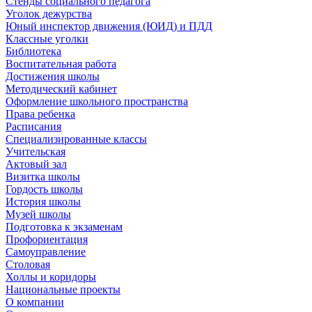
Стенды социального педагога
Уголок дежурства
Юный инспектор движения (ЮИД) и ПДД
Классные уголки
Библиотека
Воспитательная работа
Достижения школы
Методический кабинет
Оформление школьного пространства
Права ребенка
Расписания
Специализированные классы
Учительская
Актовый зал
Визитка школы
Гордость школы
История школы
Музей школы
Подготовка к экзаменам
Профориентация
Самоуправление
Столовая
Холлы и коридоры
Национальные проекты
О компании