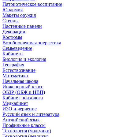
Патриотическое воспитание
Юнармия
Макеты оружия
Стенды
Настенные панели
Декорации
Костюмы
Возобновляемая энергетика
Семьеведение
Кабинеты
Биология и экология
География
Естествознание
Математика
Начальная школа
Инженерный класс
ОБЗР (ОБЖ и НВП)
Кабинет психолога
Медкабинет
ИЗО и черчение
Русский язык и литература
Английский язык
Профильные классы
Технология (мальчики)
Технология (девочки)