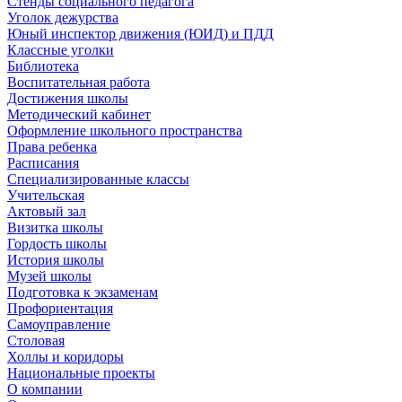
Стенды социального педагога
Уголок дежурства
Юный инспектор движения (ЮИД) и ПДД
Классные уголки
Библиотека
Воспитательная работа
Достижения школы
Методический кабинет
Оформление школьного пространства
Права ребенка
Расписания
Специализированные классы
Учительская
Актовый зал
Визитка школы
Гордость школы
История школы
Музей школы
Подготовка к экзаменам
Профориентация
Самоуправление
Столовая
Холлы и коридоры
Национальные проекты
О компании