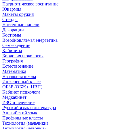
Патриотическое воспитание
Юнармия
Макеты оружия
Стенды
Настенные панели
Декорации
Костюмы
Возобновляемая энергетика
Семьеведение
Кабинеты
Биология и экология
География
Естествознание
Математика
Начальная школа
Инженерный класс
ОБЗР (ОБЖ и НВП)
Кабинет психолога
Медкабинет
ИЗО и черчение
Русский язык и литература
Английский язык
Профильные классы
Технология (мальчики)
Технология (девочки)