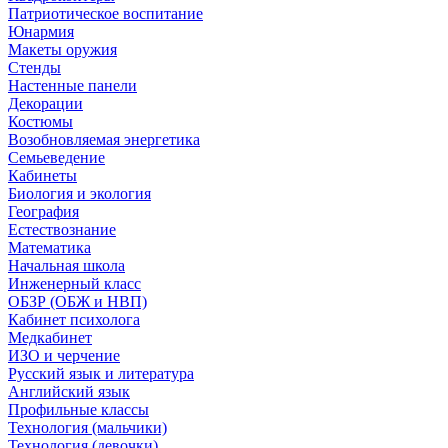
Патриотическое воспитание
Юнармия
Макеты оружия
Стенды
Настенные панели
Декорации
Костюмы
Возобновляемая энергетика
Семьеведение
Кабинеты
Биология и экология
География
Естествознание
Математика
Начальная школа
Инженерный класс
ОБЗР (ОБЖ и НВП)
Кабинет психолога
Медкабинет
ИЗО и черчение
Русский язык и литература
Английский язык
Профильные классы
Технология (мальчики)
Технология (девочки)