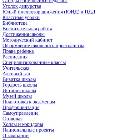
Стенды социального педагога
Уголок дежурства
Юный инспектор движения (ЮИД) и ПДД
Классные уголки
Библиотека
Воспитательная работа
Достижения школы
Методический кабинет
Оформление школьного пространства
Права ребенка
Расписания
Специализированные классы
Учительская
Актовый зал
Визитка школы
Гордость школы
История школы
Музей школы
Подготовка к экзаменам
Профориентация
Самоуправление
Столовая
Холлы и коридоры
Национальные проекты
О компании