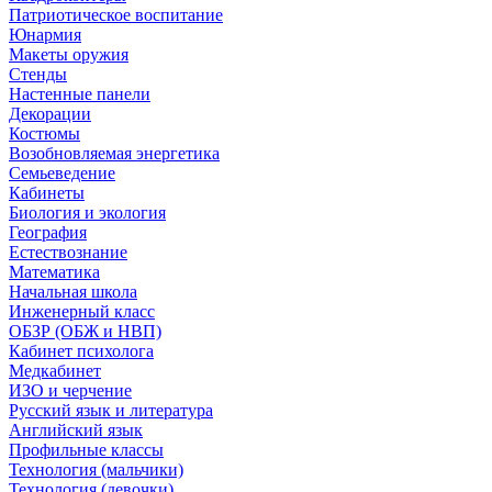
Патриотическое воспитание
Юнармия
Макеты оружия
Стенды
Настенные панели
Декорации
Костюмы
Возобновляемая энергетика
Семьеведение
Кабинеты
Биология и экология
География
Естествознание
Математика
Начальная школа
Инженерный класс
ОБЗР (ОБЖ и НВП)
Кабинет психолога
Медкабинет
ИЗО и черчение
Русский язык и литература
Английский язык
Профильные классы
Технология (мальчики)
Технология (девочки)