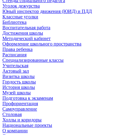
Стенды социального педагога
Уголок дежурства
Юный инспектор движения (ЮИД) и ПДД
Классные уголки
Библиотека
Воспитательная работа
Достижения школы
Методический кабинет
Оформление школьного пространства
Права ребенка
Расписания
Специализированные классы
Учительская
Актовый зал
Визитка школы
Гордость школы
История школы
Музей школы
Подготовка к экзаменам
Профориентация
Самоуправление
Столовая
Холлы и коридоры
Национальные проекты
О компании