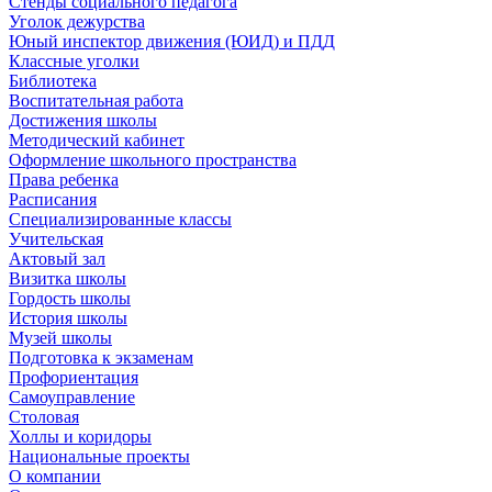
Стенды социального педагога
Уголок дежурства
Юный инспектор движения (ЮИД) и ПДД
Классные уголки
Библиотека
Воспитательная работа
Достижения школы
Методический кабинет
Оформление школьного пространства
Права ребенка
Расписания
Специализированные классы
Учительская
Актовый зал
Визитка школы
Гордость школы
История школы
Музей школы
Подготовка к экзаменам
Профориентация
Самоуправление
Столовая
Холлы и коридоры
Национальные проекты
О компании