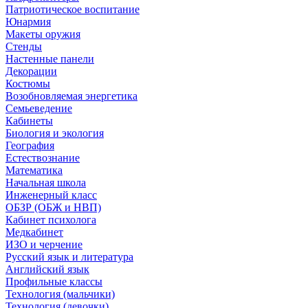
Патриотическое воспитание
Юнармия
Макеты оружия
Стенды
Настенные панели
Декорации
Костюмы
Возобновляемая энергетика
Семьеведение
Кабинеты
Биология и экология
География
Естествознание
Математика
Начальная школа
Инженерный класс
ОБЗР (ОБЖ и НВП)
Кабинет психолога
Медкабинет
ИЗО и черчение
Русский язык и литература
Английский язык
Профильные классы
Технология (мальчики)
Технология (девочки)