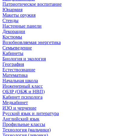
Патриотическое воспитание
Юнармия
Макеты оружия
Стенды
Настенные панели
Декорации
Костюмы
Возобновляемая энергетика
Семьеведение
Кабинеты
Биология и экология
География
Естествознание
Математика
Начальная школа
Инженерный класс
ОБЗР (ОБЖ и НВП)
Кабинет психолога
Медкабинет
ИЗО и черчение
Русский язык и литература
Английский язык
Профильные классы
Технология (мальчики)
Технология (девочки)