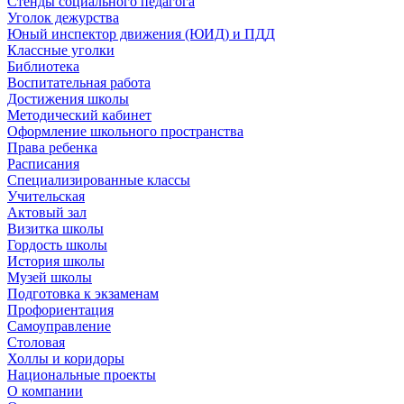
Стенды социального педагога
Уголок дежурства
Юный инспектор движения (ЮИД) и ПДД
Классные уголки
Библиотека
Воспитательная работа
Достижения школы
Методический кабинет
Оформление школьного пространства
Права ребенка
Расписания
Специализированные классы
Учительская
Актовый зал
Визитка школы
Гордость школы
История школы
Музей школы
Подготовка к экзаменам
Профориентация
Самоуправление
Столовая
Холлы и коридоры
Национальные проекты
О компании