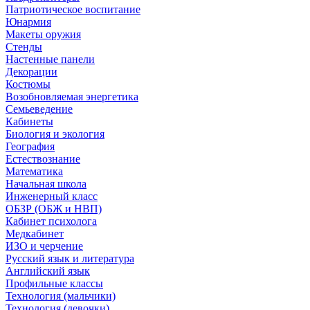
Патриотическое воспитание
Юнармия
Макеты оружия
Стенды
Настенные панели
Декорации
Костюмы
Возобновляемая энергетика
Семьеведение
Кабинеты
Биология и экология
География
Естествознание
Математика
Начальная школа
Инженерный класс
ОБЗР (ОБЖ и НВП)
Кабинет психолога
Медкабинет
ИЗО и черчение
Русский язык и литература
Английский язык
Профильные классы
Технология (мальчики)
Технология (девочки)