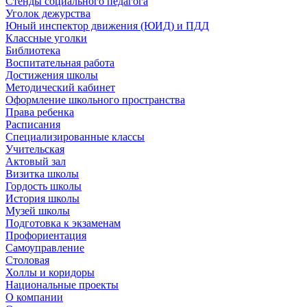
Стенды социального педагога
Уголок дежурства
Юный инспектор движения (ЮИД) и ПДД
Классные уголки
Библиотека
Воспитательная работа
Достижения школы
Методический кабинет
Оформление школьного пространства
Права ребенка
Расписания
Специализированные классы
Учительская
Актовый зал
Визитка школы
Гордость школы
История школы
Музей школы
Подготовка к экзаменам
Профориентация
Самоуправление
Столовая
Холлы и коридоры
Национальные проекты
О компании