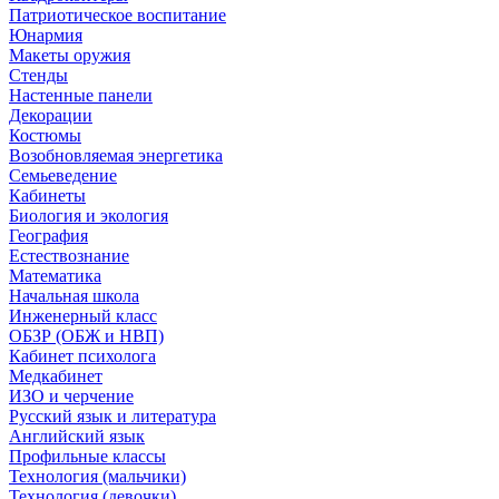
Патриотическое воспитание
Юнармия
Макеты оружия
Стенды
Настенные панели
Декорации
Костюмы
Возобновляемая энергетика
Семьеведение
Кабинеты
Биология и экология
География
Естествознание
Математика
Начальная школа
Инженерный класс
ОБЗР (ОБЖ и НВП)
Кабинет психолога
Медкабинет
ИЗО и черчение
Русский язык и литература
Английский язык
Профильные классы
Технология (мальчики)
Технология (девочки)