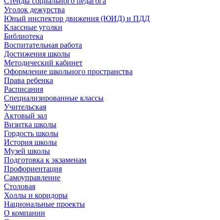
Стенды социального педагога
Уголок дежурства
Юный инспектор движения (ЮИД) и ПДД
Классные уголки
Библиотека
Воспитательная работа
Достижения школы
Методический кабинет
Оформление школьного пространства
Права ребенка
Расписания
Специализированные классы
Учительская
Актовый зал
Визитка школы
Гордость школы
История школы
Музей школы
Подготовка к экзаменам
Профориентация
Самоуправление
Столовая
Холлы и коридоры
Национальные проекты
О компании