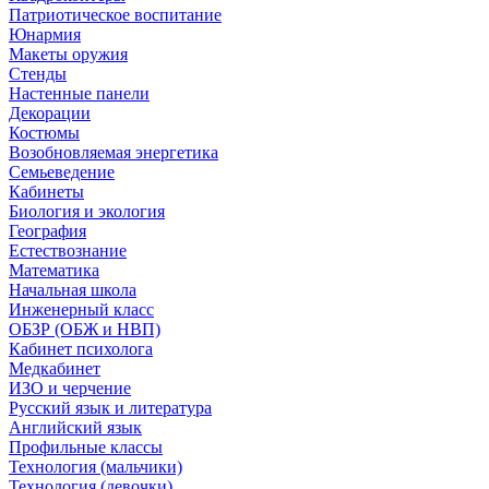
Патриотическое воспитание
Юнармия
Макеты оружия
Стенды
Настенные панели
Декорации
Костюмы
Возобновляемая энергетика
Семьеведение
Кабинеты
Биология и экология
География
Естествознание
Математика
Начальная школа
Инженерный класс
ОБЗР (ОБЖ и НВП)
Кабинет психолога
Медкабинет
ИЗО и черчение
Русский язык и литература
Английский язык
Профильные классы
Технология (мальчики)
Технология (девочки)