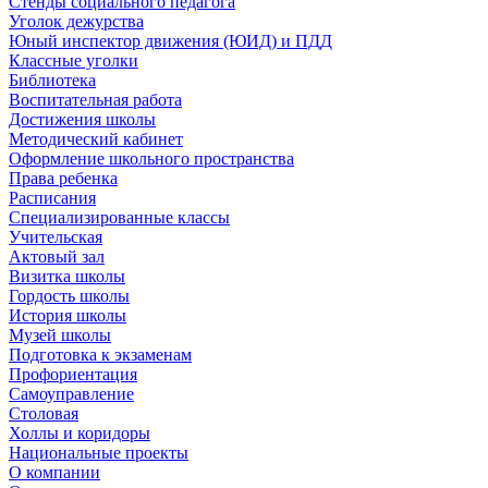
Стенды социального педагога
Уголок дежурства
Юный инспектор движения (ЮИД) и ПДД
Классные уголки
Библиотека
Воспитательная работа
Достижения школы
Методический кабинет
Оформление школьного пространства
Права ребенка
Расписания
Специализированные классы
Учительская
Актовый зал
Визитка школы
Гордость школы
История школы
Музей школы
Подготовка к экзаменам
Профориентация
Самоуправление
Столовая
Холлы и коридоры
Национальные проекты
О компании