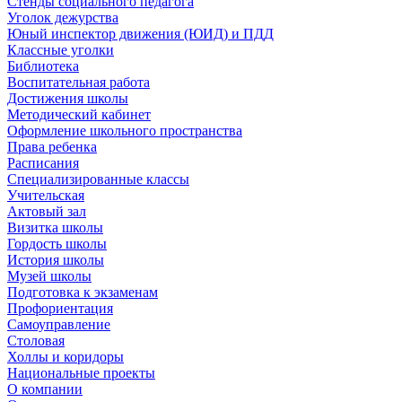
Стенды социального педагога
Уголок дежурства
Юный инспектор движения (ЮИД) и ПДД
Классные уголки
Библиотека
Воспитательная работа
Достижения школы
Методический кабинет
Оформление школьного пространства
Права ребенка
Расписания
Специализированные классы
Учительская
Актовый зал
Визитка школы
Гордость школы
История школы
Музей школы
Подготовка к экзаменам
Профориентация
Самоуправление
Столовая
Холлы и коридоры
Национальные проекты
О компании