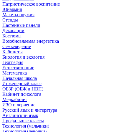
Патриотическое воспитание
Юнармия
Макеты оружия
Стенды
Настенные панели
Декорации
Костюмы
Возобновляемая энергетика
Семьеведение
Кабинеты
Биология и экология
География
Естествознание
Математика
Начальная школа
Инженерный класс
ОБЗР (ОБЖ и НВП)
Кабинет психолога
Медкабинет
ИЗО и черчение
Русский язык и литература
Английский язык
Профильные классы
Технология (мальчики)
Технология (девочки)