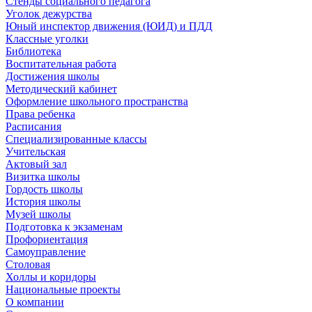
Стенды социального педагога
Уголок дежурства
Юный инспектор движения (ЮИД) и ПДД
Классные уголки
Библиотека
Воспитательная работа
Достижения школы
Методический кабинет
Оформление школьного пространства
Права ребенка
Расписания
Специализированные классы
Учительская
Актовый зал
Визитка школы
Гордость школы
История школы
Музей школы
Подготовка к экзаменам
Профориентация
Самоуправление
Столовая
Холлы и коридоры
Национальные проекты
О компании