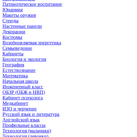
Патриотическое воспитание
Юнармия
Макеты оружия
Стенды
Настенные панели
Декорации
Костюмы
Возобновляемая энергетика
Семьеведение
Кабинеты
Биология и экология
География
Естествознание
Математика
Начальная школа
Инженерный класс
ОБЗР (ОБЖ и НВП)
Кабинет психолога
Медкабинет
ИЗО и черчение
Русский язык и литература
Английский язык
Профильные классы
Технология (мальчики)
Технология (девочки)