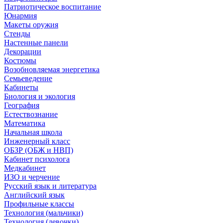
Патриотическое воспитание
Юнармия
Макеты оружия
Стенды
Настенные панели
Декорации
Костюмы
Возобновляемая энергетика
Семьеведение
Кабинеты
Биология и экология
География
Естествознание
Математика
Начальная школа
Инженерный класс
ОБЗР (ОБЖ и НВП)
Кабинет психолога
Медкабинет
ИЗО и черчение
Русский язык и литература
Английский язык
Профильные классы
Технология (мальчики)
Технология (девочки)