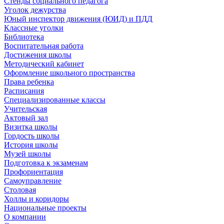
Стенды социального педагога
Уголок дежурства
Юный инспектор движения (ЮИД) и ПДД
Классные уголки
Библиотека
Воспитательная работа
Достижения школы
Методический кабинет
Оформление школьного пространства
Права ребенка
Расписания
Специализированные классы
Учительская
Актовый зал
Визитка школы
Гордость школы
История школы
Музей школы
Подготовка к экзаменам
Профориентация
Самоуправление
Столовая
Холлы и коридоры
Национальные проекты
О компании