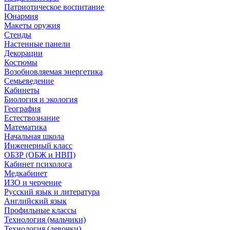
Патриотическое воспитание
Юнармия
Макеты оружия
Стенды
Настенные панели
Декорации
Костюмы
Возобновляемая энергетика
Семьеведение
Кабинеты
Биология и экология
География
Естествознание
Математика
Начальная школа
Инженерный класс
ОБЗР (ОБЖ и НВП)
Кабинет психолога
Медкабинет
ИЗО и черчение
Русский язык и литература
Английский язык
Профильные классы
Технология (мальчики)
Технология (девочки)