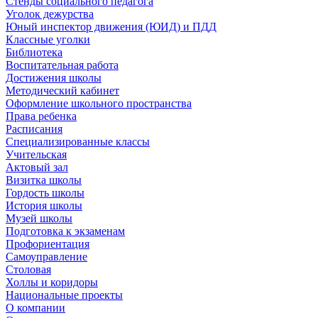
Стенды социального педагога
Уголок дежурства
Юный инспектор движения (ЮИД) и ПДД
Классные уголки
Библиотека
Воспитательная работа
Достижения школы
Методический кабинет
Оформление школьного пространства
Права ребенка
Расписания
Специализированные классы
Учительская
Актовый зал
Визитка школы
Гордость школы
История школы
Музей школы
Подготовка к экзаменам
Профориентация
Самоуправление
Столовая
Холлы и коридоры
Национальные проекты
О компании