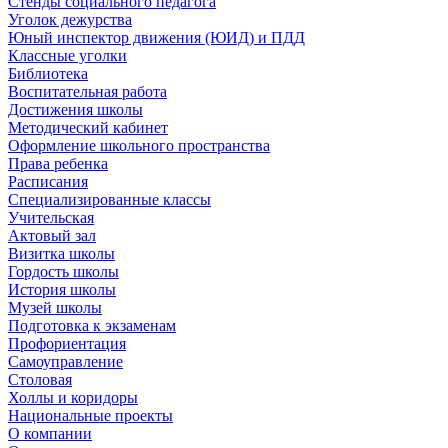
Стенды социального педагога
Уголок дежурства
Юный инспектор движения (ЮИД) и ПДД
Классные уголки
Библиотека
Воспитательная работа
Достижения школы
Методический кабинет
Оформление школьного пространства
Права ребенка
Расписания
Специализированные классы
Учительская
Актовый зал
Визитка школы
Гордость школы
История школы
Музей школы
Подготовка к экзаменам
Профориентация
Самоуправление
Столовая
Холлы и коридоры
Национальные проекты
О компании