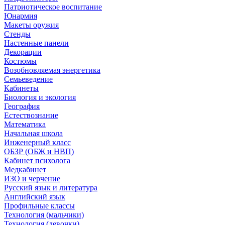
Патриотическое воспитание
Юнармия
Макеты оружия
Стенды
Настенные панели
Декорации
Костюмы
Возобновляемая энергетика
Семьеведение
Кабинеты
Биология и экология
География
Естествознание
Математика
Начальная школа
Инженерный класс
ОБЗР (ОБЖ и НВП)
Кабинет психолога
Медкабинет
ИЗО и черчение
Русский язык и литература
Английский язык
Профильные классы
Технология (мальчики)
Технология (девочки)