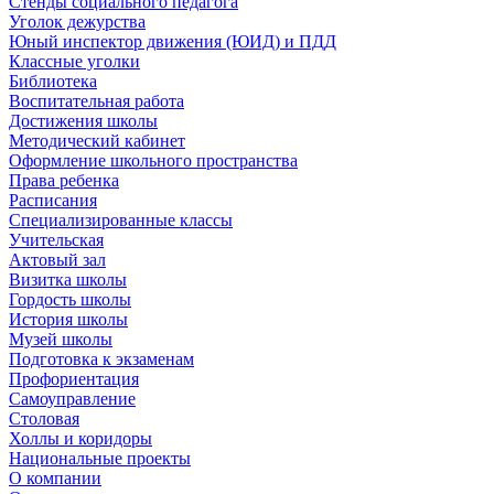
Стенды социального педагога
Уголок дежурства
Юный инспектор движения (ЮИД) и ПДД
Классные уголки
Библиотека
Воспитательная работа
Достижения школы
Методический кабинет
Оформление школьного пространства
Права ребенка
Расписания
Специализированные классы
Учительская
Актовый зал
Визитка школы
Гордость школы
История школы
Музей школы
Подготовка к экзаменам
Профориентация
Самоуправление
Столовая
Холлы и коридоры
Национальные проекты
О компании