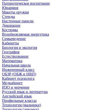
Патриотическое воспитание
Юнармия
Макеты оружия
Стенды
Настенные панели
Декорации
Костюмы
Возобновляемая энергетика
Семьеведение
Кабинеты
Биология и экология
География
Естествознание
Математика
Начальная школа
Инженерный класс
ОБЗР (ОБЖ и НВП)
Кабинет психолога
Медкабинет
ИЗО и черчение
Русский язык и литература
Английский язык
Профильные классы
Технология (мальчики)
Технология (девочки)