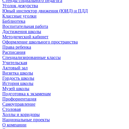
Стенды социального педагога
Уголок дежурства
Юный инспектор движения (ЮИД) и ПДД
Классные уголки
Библиотека
Воспитательная работа
Достижения школы
Методический кабинет
Оформление школьного пространства
Права ребенка
Расписания
Специализированные классы
Учительская
Актовый зал
Визитка школы
Гордость школы
История школы
Музей школы
Подготовка к экзаменам
Профориентация
Самоуправление
Столовая
Холлы и коридоры
Национальные проекты
О компании