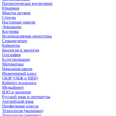
Патриотическое воспитание
Юнармия
Макеты оружия
Стенды
Настенные панели
Декорации
Костюмы
Возобновляемая энергетика
Семьеведение
Кабинеты
Биология и экология
География
Естествознание
Математика
Начальная школа
Инженерный класс
ОБЗР (ОБЖ и НВП)
Кабинет психолога
Медкабинет
ИЗО и черчение
Русский язык и литература
Английский язык
Профильные классы
Технология (мальчики)
Технология (девочки)