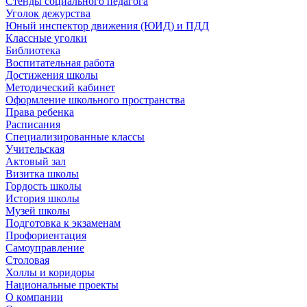
Стенды социального педагога
Уголок дежурства
Юный инспектор движения (ЮИД) и ПДД
Классные уголки
Библиотека
Воспитательная работа
Достижения школы
Методический кабинет
Оформление школьного пространства
Права ребенка
Расписания
Специализированные классы
Учительская
Актовый зал
Визитка школы
Гордость школы
История школы
Музей школы
Подготовка к экзаменам
Профориентация
Самоуправление
Столовая
Холлы и коридоры
Национальные проекты
О компании