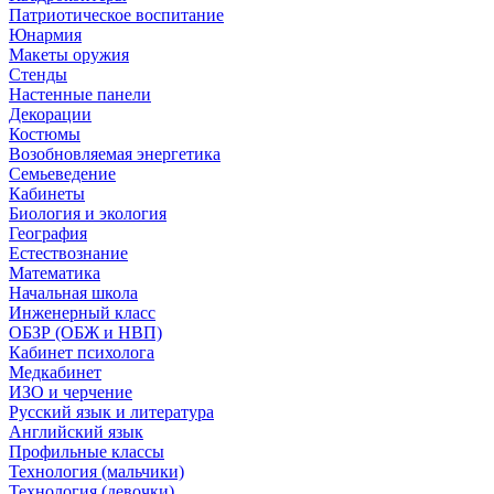
Патриотическое воспитание
Юнармия
Макеты оружия
Стенды
Настенные панели
Декорации
Костюмы
Возобновляемая энергетика
Семьеведение
Кабинеты
Биология и экология
География
Естествознание
Математика
Начальная школа
Инженерный класс
ОБЗР (ОБЖ и НВП)
Кабинет психолога
Медкабинет
ИЗО и черчение
Русский язык и литература
Английский язык
Профильные классы
Технология (мальчики)
Технология (девочки)