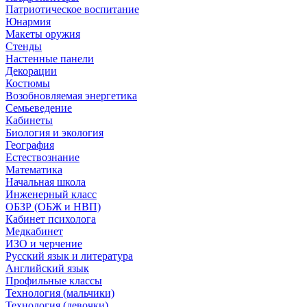
Патриотическое воспитание
Юнармия
Макеты оружия
Стенды
Настенные панели
Декорации
Костюмы
Возобновляемая энергетика
Семьеведение
Кабинеты
Биология и экология
География
Естествознание
Математика
Начальная школа
Инженерный класс
ОБЗР (ОБЖ и НВП)
Кабинет психолога
Медкабинет
ИЗО и черчение
Русский язык и литература
Английский язык
Профильные классы
Технология (мальчики)
Технология (девочки)