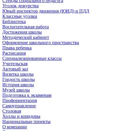
Стенды социального педагога
Уголок дежурства
Юный инспектор движения (ЮИД) и ПДД
Классные уголки
Библиотека
Воспитательная работа
Достижения школы
Методический кабинет
Оформление школьного пространства
Права ребенка
Расписания
Специализированные классы
Учительская
Актовый зал
Визитка школы
Гордость школы
История школы
Музей школы
Подготовка к экзаменам
Профориентация
Самоуправление
Столовая
Холлы и коридоры
Национальные проекты
О компании