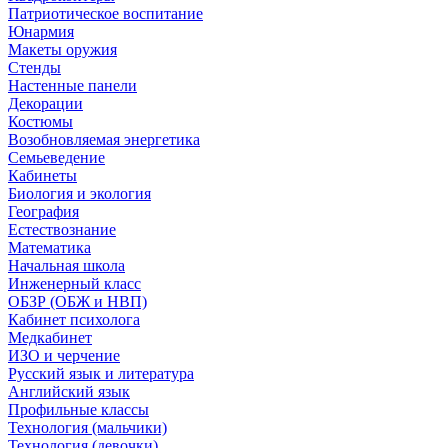
Патриотическое воспитание
Юнармия
Макеты оружия
Стенды
Настенные панели
Декорации
Костюмы
Возобновляемая энергетика
Семьеведение
Кабинеты
Биология и экология
География
Естествознание
Математика
Начальная школа
Инженерный класс
ОБЗР (ОБЖ и НВП)
Кабинет психолога
Медкабинет
ИЗО и черчение
Русский язык и литература
Английский язык
Профильные классы
Технология (мальчики)
Технология (девочки)