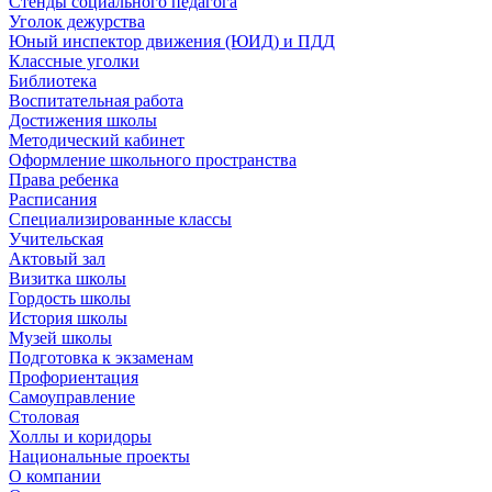
Стенды социального педагога
Уголок дежурства
Юный инспектор движения (ЮИД) и ПДД
Классные уголки
Библиотека
Воспитательная работа
Достижения школы
Методический кабинет
Оформление школьного пространства
Права ребенка
Расписания
Специализированные классы
Учительская
Актовый зал
Визитка школы
Гордость школы
История школы
Музей школы
Подготовка к экзаменам
Профориентация
Самоуправление
Столовая
Холлы и коридоры
Национальные проекты
О компании