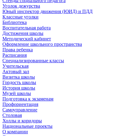
Стенды социального педагога
Уголок дежурства
Юный инспектор движения (ЮИД) и ПДД
Классные уголки
Библиотека
Воспитательная работа
Достижения школы
Методический кабинет
Оформление школьного пространства
Права ребенка
Расписания
Специализированные классы
Учительская
Актовый зал
Визитка школы
Гордость школы
История школы
Музей школы
Подготовка к экзаменам
Профориентация
Самоуправление
Столовая
Холлы и коридоры
Национальные проекты
О компании