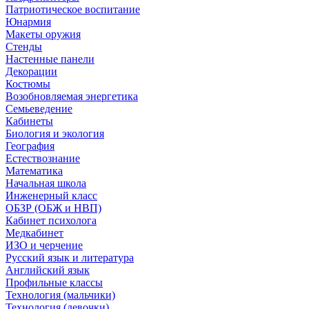
Патриотическое воспитание
Юнармия
Макеты оружия
Стенды
Настенные панели
Декорации
Костюмы
Возобновляемая энергетика
Семьеведение
Кабинеты
Биология и экология
География
Естествознание
Математика
Начальная школа
Инженерный класс
ОБЗР (ОБЖ и НВП)
Кабинет психолога
Медкабинет
ИЗО и черчение
Русский язык и литература
Английский язык
Профильные классы
Технология (мальчики)
Технология (девочки)