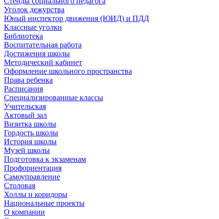
Стенды социального педагога
Уголок дежурства
Юный инспектор движения (ЮИД) и ПДД
Классные уголки
Библиотека
Воспитательная работа
Достижения школы
Методический кабинет
Оформление школьного пространства
Права ребенка
Расписания
Специализированные классы
Учительская
Актовый зал
Визитка школы
Гордость школы
История школы
Музей школы
Подготовка к экзаменам
Профориентация
Самоуправление
Столовая
Холлы и коридоры
Национальные проекты
О компании