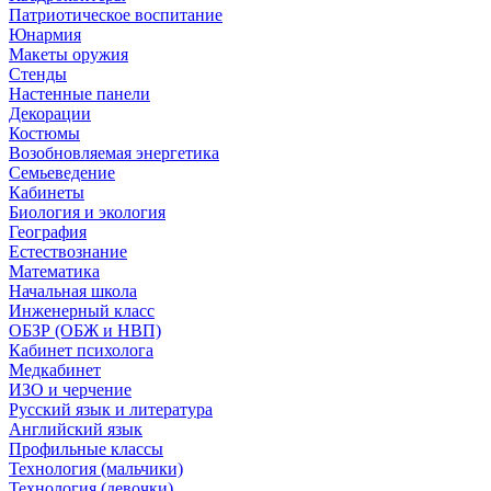
Патриотическое воспитание
Юнармия
Макеты оружия
Стенды
Настенные панели
Декорации
Костюмы
Возобновляемая энергетика
Семьеведение
Кабинеты
Биология и экология
География
Естествознание
Математика
Начальная школа
Инженерный класс
ОБЗР (ОБЖ и НВП)
Кабинет психолога
Медкабинет
ИЗО и черчение
Русский язык и литература
Английский язык
Профильные классы
Технология (мальчики)
Технология (девочки)