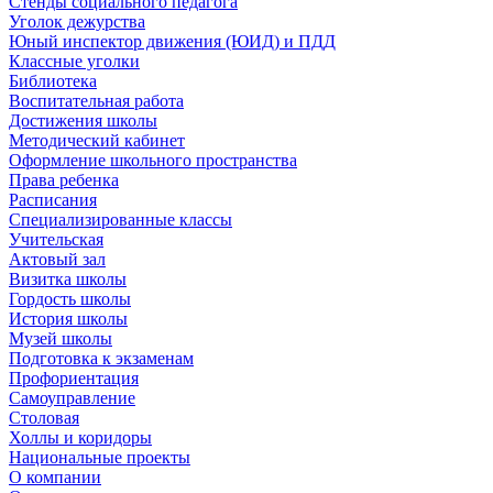
Стенды социального педагога
Уголок дежурства
Юный инспектор движения (ЮИД) и ПДД
Классные уголки
Библиотека
Воспитательная работа
Достижения школы
Методический кабинет
Оформление школьного пространства
Права ребенка
Расписания
Специализированные классы
Учительская
Актовый зал
Визитка школы
Гордость школы
История школы
Музей школы
Подготовка к экзаменам
Профориентация
Самоуправление
Столовая
Холлы и коридоры
Национальные проекты
О компании