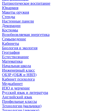
Патриотическое воспитание
Юнармия
Макеты оружия
Стенды
Настенные панели
Декорации
Костюмы
Возобновляемая энергетика
Семьеведение
Кабинеты
Биология и экология
География
Естествознание
Математика
Начальная школа
Инженерный класс
ОБЗР (ОБЖ и НВП)
Кабинет психолога
Медкабинет
ИЗО и черчение
Русский язык и литература
Английский язык
Профильные классы
Технология (мальчики)
Технология (девочки)