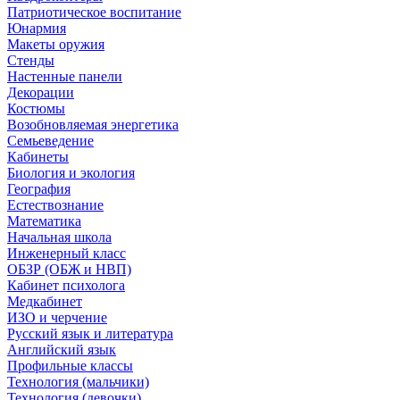
Патриотическое воспитание
Юнармия
Макеты оружия
Стенды
Настенные панели
Декорации
Костюмы
Возобновляемая энергетика
Семьеведение
Кабинеты
Биология и экология
География
Естествознание
Математика
Начальная школа
Инженерный класс
ОБЗР (ОБЖ и НВП)
Кабинет психолога
Медкабинет
ИЗО и черчение
Русский язык и литература
Английский язык
Профильные классы
Технология (мальчики)
Технология (девочки)