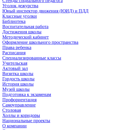
Стенды социального педагога
Уголок дежурства
Юный инспектор движения (ЮИД) и ПДД
Классные уголки
Библиотека
Воспитательная работа
Достижения школы
Методический кабинет
Оформление школьного пространства
Права ребенка
Расписания
Специализированные классы
Учительская
Актовый зал
Визитка школы
Гордость школы
История школы
Музей школы
Подготовка к экзаменам
Профориентация
Самоуправление
Столовая
Холлы и коридоры
Национальные проекты
О компании