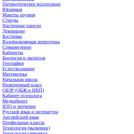
Патриотическое воспитание
Юнармия
Макеты оружия
Стенды
Настенные панели
Декорации
Костюмы
Возобновляемая энергетика
Семьеведение
Кабинеты
Биология и экология
География
Естествознание
Математика
Начальная школа
Инженерный класс
ОБЗР (ОБЖ и НВП)
Кабинет психолога
Медкабинет
ИЗО и черчение
Русский язык и литература
Английский язык
Профильные классы
Технология (мальчики)
Технология (девочки)