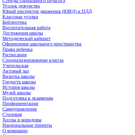
Стенды социального педагога
Уголок дежурства
Юный инспектор движения (ЮИД) и ПДД
Классные уголки
Библиотека
Воспитательная работа
Достижения школы
Методический кабинет
Оформление школьного пространства
Права ребенка
Расписания
Специализированные классы
Учительская
Актовый зал
Визитка школы
Гордость школы
История школы
Музей школы
Подготовка к экзаменам
Профориентация
Самоуправление
Столовая
Холлы и коридоры
Национальные проекты
О компании