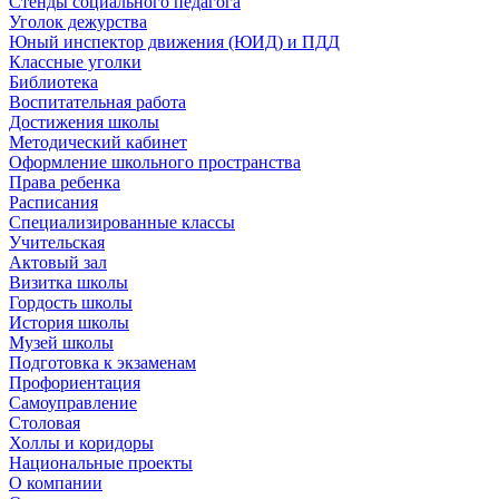
Стенды социального педагога
Уголок дежурства
Юный инспектор движения (ЮИД) и ПДД
Классные уголки
Библиотека
Воспитательная работа
Достижения школы
Методический кабинет
Оформление школьного пространства
Права ребенка
Расписания
Специализированные классы
Учительская
Актовый зал
Визитка школы
Гордость школы
История школы
Музей школы
Подготовка к экзаменам
Профориентация
Самоуправление
Столовая
Холлы и коридоры
Национальные проекты
О компании