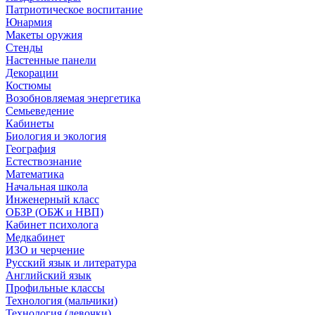
Патриотическое воспитание
Юнармия
Макеты оружия
Стенды
Настенные панели
Декорации
Костюмы
Возобновляемая энергетика
Семьеведение
Кабинеты
Биология и экология
География
Естествознание
Математика
Начальная школа
Инженерный класс
ОБЗР (ОБЖ и НВП)
Кабинет психолога
Медкабинет
ИЗО и черчение
Русский язык и литература
Английский язык
Профильные классы
Технология (мальчики)
Технология (девочки)