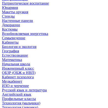
Патриотическое воспитание
Юнармия
Макеты оружия
Стенды
Настенные панели
Декорации
Костюмы
Возобновляемая энергетика
Семьеведение
Кабинеты
Биология и экология
География
Естествознание
Математика
Начальная школа
Инженерный класс
ОБЗР (ОБЖ и НВП)
Кабинет психолога
Медкабинет
ИЗО и черчение
Русский язык и литература
Английский язык
Профильные классы
Технология (мальчики)
Технология (девочки)