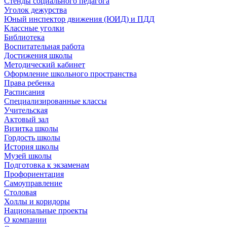
Стенды социального педагога
Уголок дежурства
Юный инспектор движения (ЮИД) и ПДД
Классные уголки
Библиотека
Воспитательная работа
Достижения школы
Методический кабинет
Оформление школьного пространства
Права ребенка
Расписания
Специализированные классы
Учительская
Актовый зал
Визитка школы
Гордость школы
История школы
Музей школы
Подготовка к экзаменам
Профориентация
Самоуправление
Столовая
Холлы и коридоры
Национальные проекты
О компании