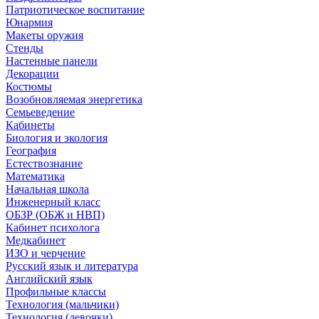
Патриотическое воспитание
Юнармия
Макеты оружия
Стенды
Настенные панели
Декорации
Костюмы
Возобновляемая энергетика
Семьеведение
Кабинеты
Биология и экология
География
Естествознание
Математика
Начальная школа
Инженерный класс
ОБЗР (ОБЖ и НВП)
Кабинет психолога
Медкабинет
ИЗО и черчение
Русский язык и литература
Английский язык
Профильные классы
Технология (мальчики)
Технология (девочки)