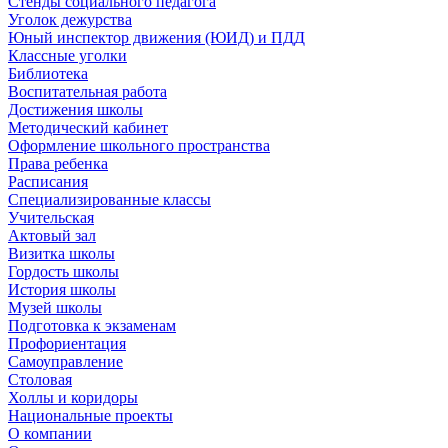
Стенды социального педагога
Уголок дежурства
Юный инспектор движения (ЮИД) и ПДД
Классные уголки
Библиотека
Воспитательная работа
Достижения школы
Методический кабинет
Оформление школьного пространства
Права ребенка
Расписания
Специализированные классы
Учительская
Актовый зал
Визитка школы
Гордость школы
История школы
Музей школы
Подготовка к экзаменам
Профориентация
Самоуправление
Столовая
Холлы и коридоры
Национальные проекты
О компании