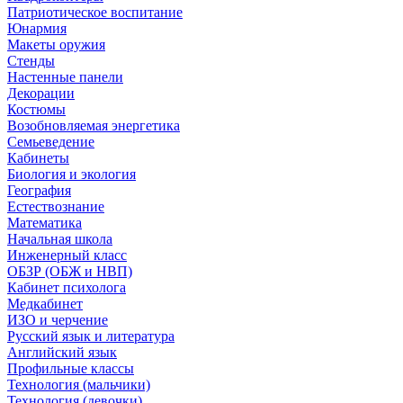
Патриотическое воспитание
Юнармия
Макеты оружия
Стенды
Настенные панели
Декорации
Костюмы
Возобновляемая энергетика
Семьеведение
Кабинеты
Биология и экология
География
Естествознание
Математика
Начальная школа
Инженерный класс
ОБЗР (ОБЖ и НВП)
Кабинет психолога
Медкабинет
ИЗО и черчение
Русский язык и литература
Английский язык
Профильные классы
Технология (мальчики)
Технология (девочки)