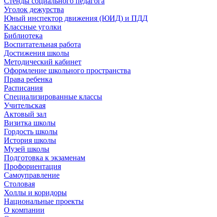
Стенды социального педагога
Уголок дежурства
Юный инспектор движения (ЮИД) и ПДД
Классные уголки
Библиотека
Воспитательная работа
Достижения школы
Методический кабинет
Оформление школьного пространства
Права ребенка
Расписания
Специализированные классы
Учительская
Актовый зал
Визитка школы
Гордость школы
История школы
Музей школы
Подготовка к экзаменам
Профориентация
Самоуправление
Столовая
Холлы и коридоры
Национальные проекты
О компании