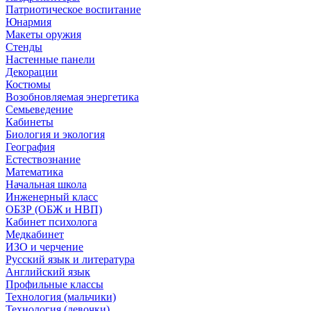
Патриотическое воспитание
Юнармия
Макеты оружия
Стенды
Настенные панели
Декорации
Костюмы
Возобновляемая энергетика
Семьеведение
Кабинеты
Биология и экология
География
Естествознание
Математика
Начальная школа
Инженерный класс
ОБЗР (ОБЖ и НВП)
Кабинет психолога
Медкабинет
ИЗО и черчение
Русский язык и литература
Английский язык
Профильные классы
Технология (мальчики)
Технология (девочки)