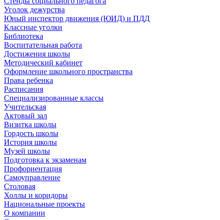
Стенды социального педагога
Уголок дежурства
Юный инспектор движения (ЮИД) и ПДД
Классные уголки
Библиотека
Воспитательная работа
Достижения школы
Методический кабинет
Оформление школьного пространства
Права ребенка
Расписания
Специализированные классы
Учительская
Актовый зал
Визитка школы
Гордость школы
История школы
Музей школы
Подготовка к экзаменам
Профориентация
Самоуправление
Столовая
Холлы и коридоры
Национальные проекты
О компании