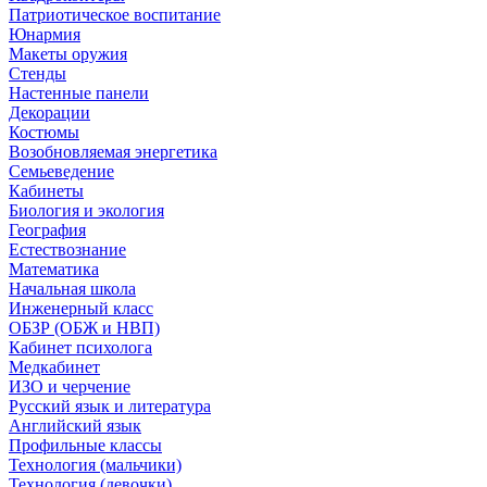
Патриотическое воспитание
Юнармия
Макеты оружия
Стенды
Настенные панели
Декорации
Костюмы
Возобновляемая энергетика
Семьеведение
Кабинеты
Биология и экология
География
Естествознание
Математика
Начальная школа
Инженерный класс
ОБЗР (ОБЖ и НВП)
Кабинет психолога
Медкабинет
ИЗО и черчение
Русский язык и литература
Английский язык
Профильные классы
Технология (мальчики)
Технология (девочки)