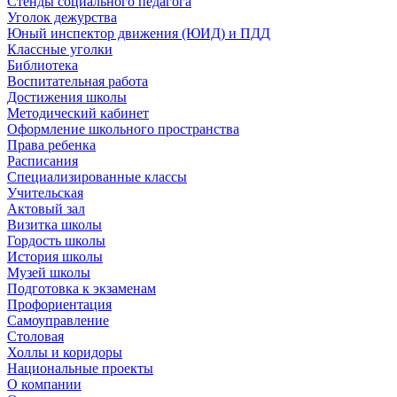
Стенды социального педагога
Уголок дежурства
Юный инспектор движения (ЮИД) и ПДД
Классные уголки
Библиотека
Воспитательная работа
Достижения школы
Методический кабинет
Оформление школьного пространства
Права ребенка
Расписания
Специализированные классы
Учительская
Актовый зал
Визитка школы
Гордость школы
История школы
Музей школы
Подготовка к экзаменам
Профориентация
Самоуправление
Столовая
Холлы и коридоры
Национальные проекты
О компании