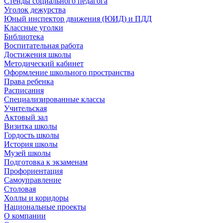
Стенды социального педагога
Уголок дежурства
Юный инспектор движения (ЮИД) и ПДД
Классные уголки
Библиотека
Воспитательная работа
Достижения школы
Методический кабинет
Оформление школьного пространства
Права ребенка
Расписания
Специализированные классы
Учительская
Актовый зал
Визитка школы
Гордость школы
История школы
Музей школы
Подготовка к экзаменам
Профориентация
Самоуправление
Столовая
Холлы и коридоры
Национальные проекты
О компании