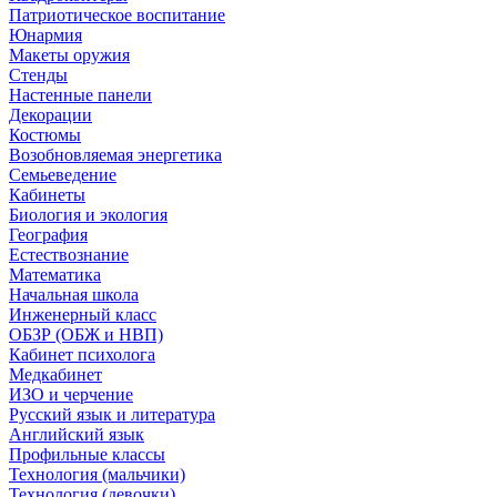
Патриотическое воспитание
Юнармия
Макеты оружия
Стенды
Настенные панели
Декорации
Костюмы
Возобновляемая энергетика
Семьеведение
Кабинеты
Биология и экология
География
Естествознание
Математика
Начальная школа
Инженерный класс
ОБЗР (ОБЖ и НВП)
Кабинет психолога
Медкабинет
ИЗО и черчение
Русский язык и литература
Английский язык
Профильные классы
Технология (мальчики)
Технология (девочки)