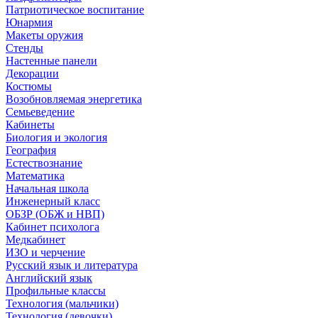
Патриотическое воспитание
Юнармия
Макеты оружия
Стенды
Настенные панели
Декорации
Костюмы
Возобновляемая энергетика
Семьеведение
Кабинеты
Биология и экология
География
Естествознание
Математика
Начальная школа
Инженерный класс
ОБЗР (ОБЖ и НВП)
Кабинет психолога
Медкабинет
ИЗО и черчение
Русский язык и литература
Английский язык
Профильные классы
Технология (мальчики)
Технология (девочки)