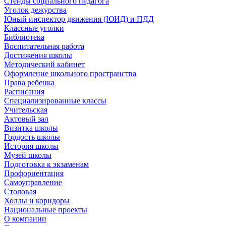
Стенды социального педагога
Уголок дежурства
Юный инспектор движения (ЮИД) и ПДД
Классные уголки
Библиотека
Воспитательная работа
Достижения школы
Методический кабинет
Оформление школьного пространства
Права ребенка
Расписания
Специализированные классы
Учительская
Актовый зал
Визитка школы
Гордость школы
История школы
Музей школы
Подготовка к экзаменам
Профориентация
Самоуправление
Столовая
Холлы и коридоры
Национальные проекты
О компании